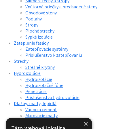
Šikmé strechy a stropy
Vnútorné priečky a predsadené steny
Obvodové steny
Podlahy
Stropy
Ploché strechy
Sypké izolácie
Zateplenie fasády
Zatepľovacie systémy
Príslušenstvo k zatepľovaniu
Strechy
Strešné krytiny
Hydroizolácie
Hydroizolácie
Hydroizolačné fólie
Penetrácie
Príslušenstvo hydroizolácie
Dlažby, malty, lepidlá
Vápno a cement
Murovacie malty
Omietky a štuky
×
Penetrácie
Táto webová lokalita