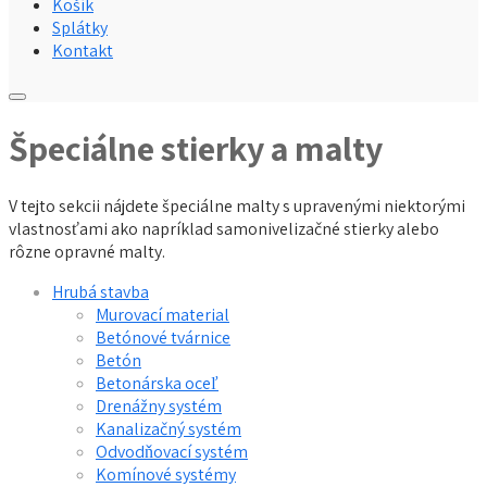
Košík
Splátky
Kontakt
Špeciálne stierky a malty
V tejto sekcii nájdete špeciálne malty s upravenými niektorými
vlastnosťami ako napríklad samonivelizačné stierky alebo
rôzne opravné malty.
Hrubá stavba
Murovací material
Betónové tvárnice
Betón
Betonárska oceľ
Drenážny systém
Kanalizačný systém
Odvodňovací systém
Komínové systémy