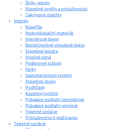
Štrky, piesky
Stavebné profily a príslušenstvo
Zakrývacie plachty
Interiér
Kúpeľňa
Vodoinštalačný materiál
Interiérové dvere
Bezpečnostné vchodové dvere
Stavebné púzdra
Strešné okná
Podkrovné schody
Farby
Sadrokartónový systém
Stavebné dosky
Podhľady
Kazetový systém
Plávajúce podlahy laminátové
Plávajúce podlahy vinylové
Tepelné izolácie
Príslušenstvo k maľovaniu
Tepelné izolácie