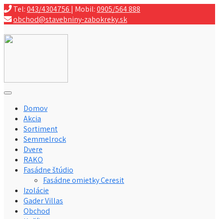
Tel:
043/4304756
| Mobil:
0905/564 888
obchod@stavebniny-zabokreky.sk
Domov
Akcia
Sortiment
Semmelrock
Dvere
RAKO
Fasádne štúdio
Fasádne omietky Ceresit
Izolácie
Gader Villas
Obchod