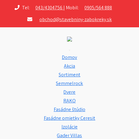
Tel:
043/4304756
| Mobil:
0905/564 888
obchod@stavebniny-zabokreky.sk
Domov
Akcia
Sortiment
Semmelrock
Dvere
RAKO
Fasádne štúdio
Fasádne omietky Ceresit
Izolácie
Gader Villas