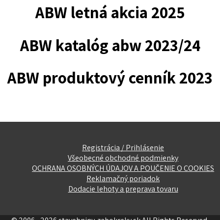
ABW letná akcia 2025
ABW katalóg abw 2023/24
ABW produktový cenník 2023
Registrácia / Prihlásenie
Všeobecné obchodné podmienky
OCHRANA OSOBNÝCH ÚDAJOV A POUČENIE O COOKIES
Reklamačný poriadok
Dodacie lehoty a preprava tovaru