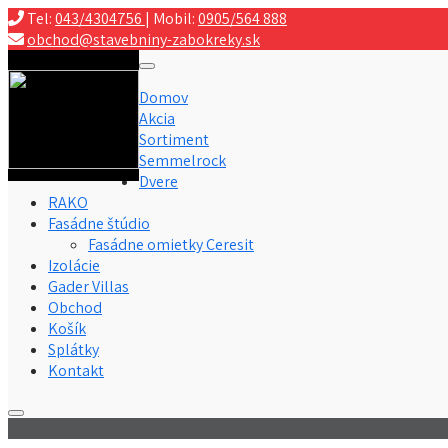
Tel:
043/4304756
| Mobil:
0905/564 888
obchod@stavebniny-zabokreky.sk
Domov
Akcia
Sortiment
Semmelrock
Dvere
RAKO
Fasádne štúdio
Fasádne omietky Ceresit
Izolácie
Gader Villas
Obchod
Košík
Splátky
Kontakt